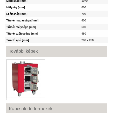
Magasság [mm]
1070
Mélység [mm]
800
Szélesség [mm]
700
Tűztér magassága [mm]
400
Tűztér mélysége [mm]
600
Tűztér szélessége [mm]
480
Tüzelő ajtó [mm]
200 x 200
További képek
Kapcsolódó termékek