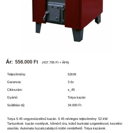
Ár:
556.000 Ft
(437.795 Ft + ÁFA)
Teljesítmény:
52kW.
Garancia:
3 év
Cikkszám:
s_45
Gyártó:
Totya kazán
Szállítási díj:
34.000 Ft
Totya S 45 vegyestüzelésű kazán. S 45 névleges teljesítmény: 52 kW.
Tartozékok: kazán rostélyok, hőmérő óra, külső burkolat szigeteléssel, kezelési
utasítás. Automata huzatszabályzó külön rendelhető. Totya kazánok.