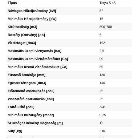
Típus
Totya S 45
Névleges Hőteljesítmény [kW]
52
Minimális Hőteljesítmény [kW]
15
Kifűthetőség [m3]
500-700
Rostély (Öntvény) [db]
6
Víztérfogat [dm3]
192
Maximális üzemi víznyomás [bar]
2,5
Maximális üzemi vízhőmérséklet [Co]
90
Minimális üzemi vízhőmérséklet [Co]
50
Füstcső átmérője [mm]
180
Égéstér térfogata [dm3]
140
Előremenő csatlakozás [coll]
2"
Visszatérő csatlakozás [coll]
2"
Töltő-ürítő [coll]
3/4"
Minimális huzatigény [mbar]
0,25
Szükséges kémény magasság [m]
12
Súly [kg]
310