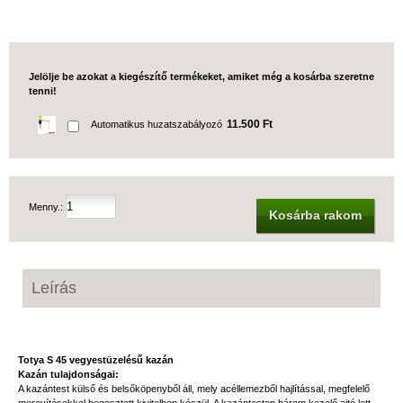
Jelölje be azokat a kiegészítő termékeket, amiket még a kosárba szeretne
tenni!
11.500 Ft
Automatikus huzatszabályozó
Menny.:
Kosárba rakom
Leírás
Totya S 45 vegyestüzelésű kazán
Kazán tulajdonságai:
A kazántest külső és belsőköpenyből áll, mely acéllemezből hajlítással, megfelelő