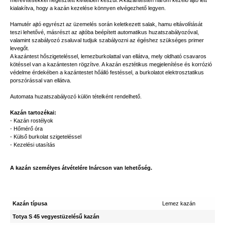
merevítésekkel hegesztett kivitelben készül. A kazántesten három kezelő ajtó lett
kialakítva, hogy a kazán kezelése könnyen elvégezhető legyen.
Hamutér ajtó egyrészt az üzemelés során keletkezett salak, hamu eltávolítását
teszi lehetővé, másrészt az ajtóba beépített automatikus huzatszabályozóval,
valamint szabályozó zsaluval tudjuk szabályozni az égéshez szükséges primer
levegőt.
A kazántest hőszigeteléssel, lemezburkolattal van ellátva, mely oldható csavaros
kötéssel van a kazántesten rögzítve. A kazán esztétikus megjelenítése és korrózió
védelme érdekében a kazántestet hőálló festéssel, a burkolatot elektrosztatikus
porszórással van ellátva.
Automata huzatszabályozó külön tételként rendelhető.
Kazán tartozékai:
- Kazán rostélyok
- Hőmérő óra
- Külső burkolat szigeteléssel
- Kezelési utasítás
A kazán személyes átvételére Inárcson van lehetőség.
Kazán típusa
Lemez kazán
Totya S 45 vegyestüzelésű kazán