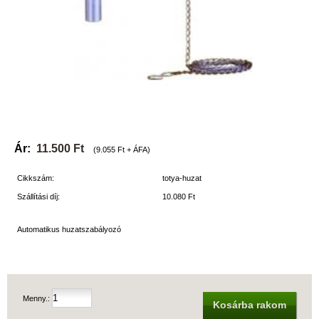
Ár:
11.500 Ft
(9.055 Ft + ÁFA)
Cikkszám:
totya-huzat
Szállítási díj:
10.080 Ft
Automatikus huzatszabályozó
Menny.:
Kosárba rakom