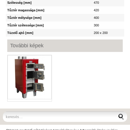
Szélesség [mm]
470
Tűztér magassága [mm]
420
Tűztér mélysége [mm]
400
Tűztér szélessége [mm]
300
Tüzelő ajtó [mm]
200 x 200
További képek