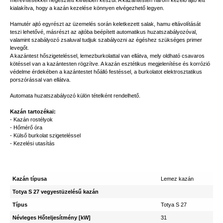
merevítésekkel hegesztett kivitelben készül. A kazántesten három kezelő ajtó lett
kialakítva, hogy a kazán kezelése könnyen elvégezhető legyen.
Hamutér ajtó egyrészt az üzemelés során keletkezett salak, hamu eltávolítását
teszi lehetővé, másrészt az ajtóba beépített automatikus huzatszabályozóval,
valamint szabályozó zsaluval tudjuk szabályozni az égéshez szükséges primer
levegőt.
A kazántest hőszigeteléssel, lemezburkolattal van ellátva, mely oldható csavaros
kötéssel van a kazántesten rögzítve. A kazán esztétikus megjelenítése és korrózió
védelme érdekében a kazántestet hőálló festéssel, a burkolatot elektrosztatikus
porszórással van ellátva.
Automata huzatszabályozó külön tételként rendelhető.
Kazán tartozékai:
- Kazán rostélyok
- Hőmérő óra
- Külső burkolat szigeteléssel
- Kezelési utasítás
Kazán típusa
Lemez kazán
Totya S 27 vegyestüzelésű kazán
Típus
Totya S 27
Névleges Hőteljesítmény [kW]
31