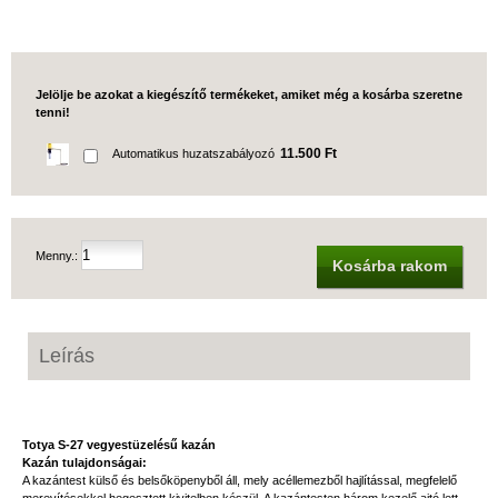
Jelölje be azokat a kiegészítő termékeket, amiket még a kosárba szeretne
tenni!
11.500 Ft
Automatikus huzatszabályozó
Menny.:
Kosárba rakom
Leírás
Totya S-27 vegyestüzelésű kazán
Kazán tulajdonságai:
A kazántest külső és belsőköpenyből áll, mely acéllemezből hajlítással, megfelelő