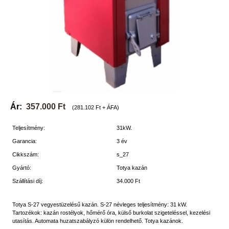
Ár:
357.000 Ft
(281.102 Ft + ÁFA)
Teljesítmény:
31kW.
Garancia:
3 év
Cikkszám:
s_27
Gyártó:
Totya kazán
Szállítási díj:
34.000 Ft
Totya S-27 vegyestüzelésű kazán. S-27 névleges teljesítmény: 31 kW.
Tartozékok: kazán rostélyok, hőmérő óra, külső burkolat szigeteléssel, kezelési
utasítás. Automata huzatszabályzó külön rendelhető. Totya kazánok.