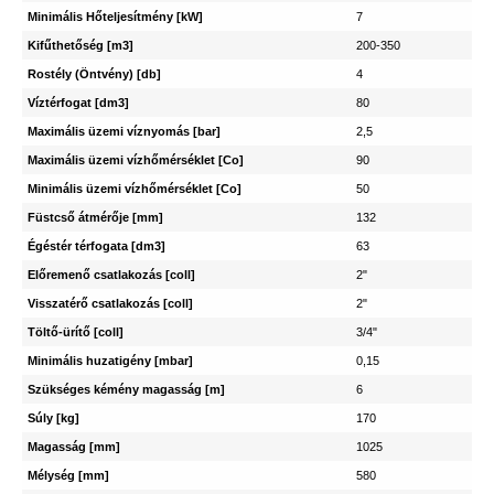
Minimális Hőteljesítmény [kW]
7
Kifűthetőség [m3]
200-350
Rostély (Öntvény) [db]
4
Víztérfogat [dm3]
80
Maximális üzemi víznyomás [bar]
2,5
Maximális üzemi vízhőmérséklet [Co]
90
Minimális üzemi vízhőmérséklet [Co]
50
Füstcső átmérője [mm]
132
Égéstér térfogata [dm3]
63
Előremenő csatlakozás [coll]
2"
Visszatérő csatlakozás [coll]
2"
Töltő-ürítő [coll]
3/4"
Minimális huzatigény [mbar]
0,15
Szükséges kémény magasság [m]
6
Súly [kg]
170
Magasság [mm]
1025
Mélység [mm]
580