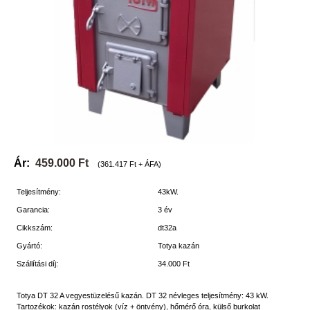
Ár:
459.000 Ft
(361.417 Ft + ÁFA)
Teljesítmény:
43kW.
Garancia:
3 év
Cikkszám:
dt32a
Gyártó:
Totya kazán
Szállítási díj:
34.000 Ft
Totya DT 32 A vegyestüzelésű kazán. DT 32 névleges teljesítmény: 43 kW.
Tartozékok: kazán rostélyok (víz + öntvény), hőmérő óra, külső burkolat