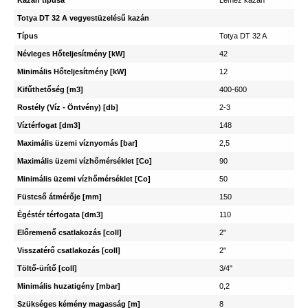
Kazán típusa
Lemez kazán
Totya DT 32 A vegyestüzelésű kazán
Típus
Totya DT 32 A
Névleges Hőteljesítmény [kW]
42
Minimális Hőteljesítmény [kW]
12
Kifűthetőség [m3]
400-600
Rostély (Víz - Öntvény) [db]
2-3
Víztérfogat [dm3]
148
Maximális üzemi víznyomás [bar]
2,5
Maximális üzemi vízhőmérséklet [Co]
90
Minimális üzemi vízhőmérséklet [Co]
50
Füstcső átmérője [mm]
150
Égéstér térfogata [dm3]
110
Előremenő csatlakozás [coll]
2"
Visszatérő csatlakozás [coll]
2"
Töltő-ürítő [coll]
3/4"
Minimális huzatigény [mbar]
0,2
Szükséges kémény magasság [m]
8