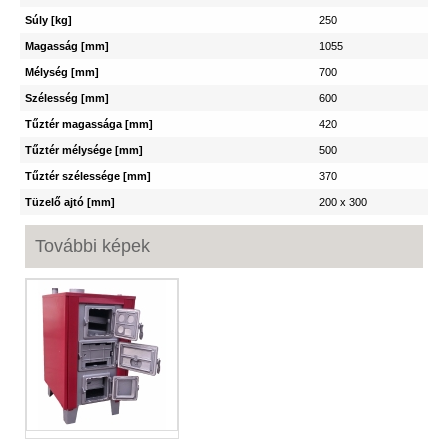
Súly [kg]
250
Magasság [mm]
1055
Mélység [mm]
700
Szélesség [mm]
600
Tűztér magassága [mm]
420
Tűztér mélysége [mm]
500
Tűztér szélessége [mm]
370
Tüzelő ajtó [mm]
200 x 300
További képek