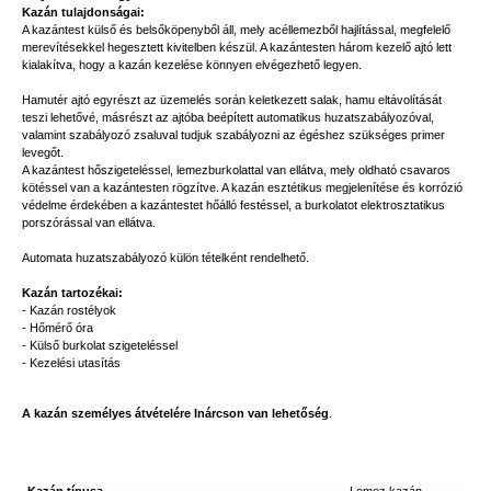
Kazán tulajdonságai:
A kazántest külső és belsőköpenyből áll, mely acéllemezből hajlítással, megfelelő
merevítésekkel hegesztett kivitelben készül. A kazántesten három kezelő ajtó lett
kialakítva, hogy a kazán kezelése könnyen elvégezhető legyen.
Hamutér ajtó egyrészt az üzemelés során keletkezett salak, hamu eltávolítását
teszi lehetővé, másrészt az ajtóba beépített automatikus huzatszabályozóval,
valamint szabályozó zsaluval tudjuk szabályozni az égéshez szükséges primer
levegőt.
A kazántest hőszigeteléssel, lemezburkolattal van ellátva, mely oldható csavaros
kötéssel van a kazántesten rögzítve. A kazán esztétikus megjelenítése és korrózió
védelme érdekében a kazántestet hőálló festéssel, a burkolatot elektrosztatikus
porszórással van ellátva.
Automata huzatszabályozó külön tételként rendelhető.
Kazán tartozékai:
- Kazán rostélyok
- Hőmérő óra
- Külső burkolat szigeteléssel
- Kezelési utasítás
A kazán személyes átvételére Inárcson van lehetőség
.