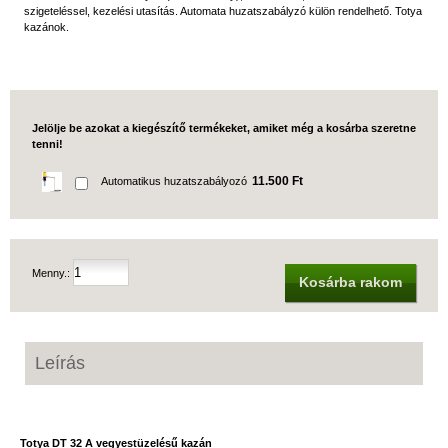
szigeteléssel, kezelési utasítás. Automata huzatszabályzó külön rendelhető. Totya
kazánok.
Jelölje be azokat a kiegészítő termékeket, amiket még a kosárba szeretne
tenni!
11.500 Ft
Automatikus huzatszabályozó
Menny.:
Kosárba rakom
Leírás
Totya DT 32 A vegyestüzelésű kazán