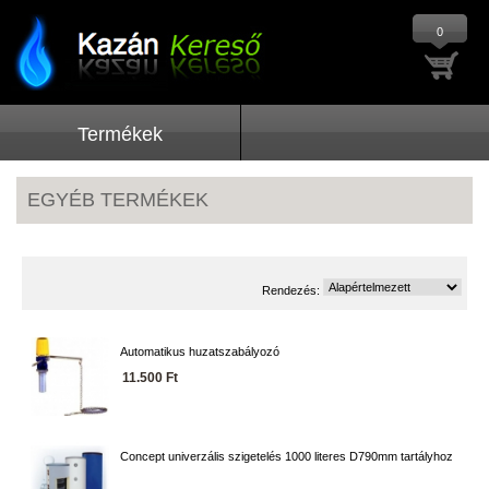
0
Termékek
EGYÉB TERMÉKEK
Rendezés:
Automatikus huzatszabályozó
11.500 Ft
Concept univerzális szigetelés 1000 literes D790mm tartályhoz