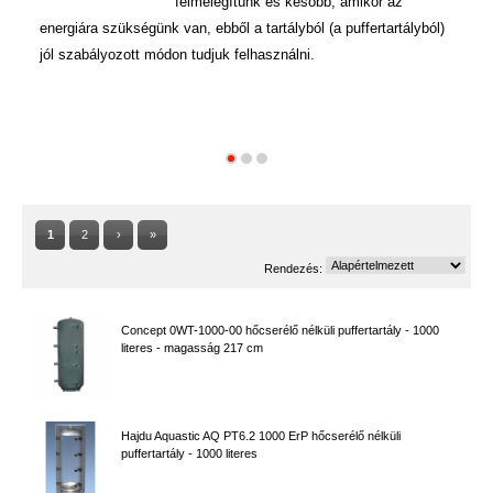
felmelegítünk és később, amikor az
sz
energiára szükségünk van, ebből a tartályból (a puffertartályból)
ér
jól szabályozott módon tudjuk felhasználni.
tú
ve
1
2
›
»
Rendezés:
Concept 0WT-1000-00 hőcserélő nélküli puffertartály - 1000
literes - magasság 217 cm
Hajdu Aquastic AQ PT6.2 1000 ErP hőcserélő nélküli
puffertartály - 1000 literes