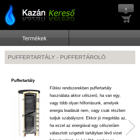
0
Termékek
PUFFERTARTÁLY - PUFFERTÁROLÓ
Puffertartály
Pu
Fűtési rendszerekben puffertartály
használata akkor célszerű, ha van egy,
A 
vagy több olyan hőforrásunk, amelyek
va
energia leadását nem, vagy csak részben
sz
tudjuk szabályozni. Ekkor jó megoldás az,
sz
ha ezzel az energiával egy célszerűen
át
választott szigetelt tartályban lévő vizet
15