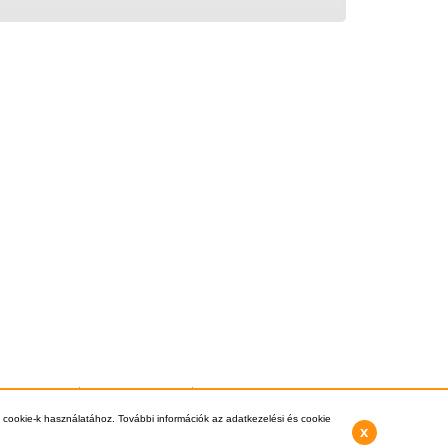
si információk
Vásárlás Menete
Kapcsolat
3-8112, +36-1-397-0007 -
info@kazankereso.hu
 cookie-k használatához. További információk az adatkezelési és cookie
x