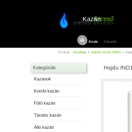
Kazán
Kosár
0 árucikk
Ön itt jár:
Kezdőlap
Indirekt tároló (HMV)
Hajd
>
>
Hajdu IND15
Kategóriák
Kazánok
Kombi kazán
Fűtő kazán
Tárolós kazán
Álló kazán