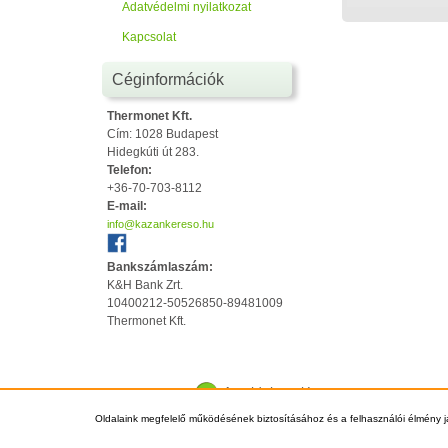
Adatvédelmi nyilatkozat
Kapcsolat
Céginformációk
Thermonet Kft.
Cím: 1028 Budapest
Hidegkúti út 283.
Telefon:
+36-70-703-8112
E-mail:
info@kazankereso.hu
Bankszámlaszám:
K&H Bank Zrt.
10400212-50526850-89481009
Thermonet Kft.
Az oldal tetejére
Oldalaink megfelelő működésének biztosításához és a felhasználói élmény j