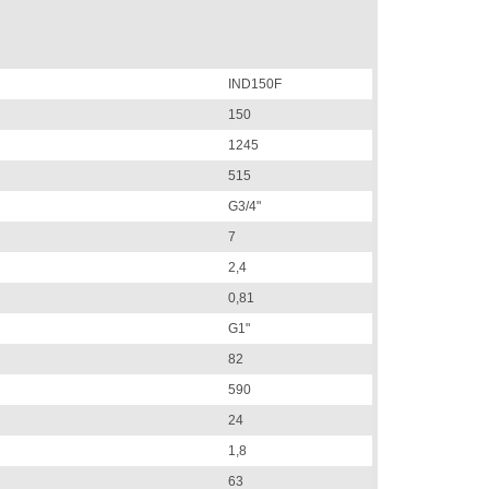
IND150F
150
1245
515
G3/4"
7
2,4
0,81
G1"
82
590
24
1,8
63