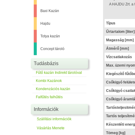
A HAJDU Zrt. a 
Baxi Kazán
Típus
Hajdu
Űrtartalom [liter]
Totya kazán
Magasság [mm]
Átmérő [mm]
Concept tároló
Vízcsatlakozás
Tudásbázis
Max. üzemi nyom
Fűtő kazán Indirekt tárolóval
Kiegészítő fűtőbe
Kombi Kazánok
Csőkigyó felület
Kondenzációs kazán
Csőkigyó csatla
Falfűtés falhűtés
Csőkigyó áramlás
Tartósteljesitmén
Információk
Tartós teljesítm
Szállítási információk
Készenléti energ
Vásárlás Menete
Tömeg [kg]