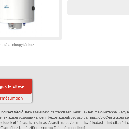
att rá a felnagyításhoz
indirekt tároló
, falra szerelhető, zártrendszerű készülék felfűthető kazánnal vagy na
nek szabályozására váltóérintkezős szabályozó szolgál, max. 65 oC-ig tetszés szerint
elepek ellátására is alkalmas. A tárolt melegvíz mind tisztálkodási, mind étkezési c
 tárolóhoz kiegészítő elektromos fűtőbetét rendelhető.