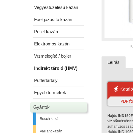
Vegyestüzelésű kazán
Faelgázosító kazán
Pellet kazán
Elektromos kazán
K
Vízmelegító / bojler
Leírás
Indirekt tároló (HMV)
Puffertartály
Egyéb termékek
Gyártók
Hajdu IND150F 
Bosch kazán
víz hőmérsékleté
zuhanyzós csapt
Vaillant kazán
Hajdu IND 1050F