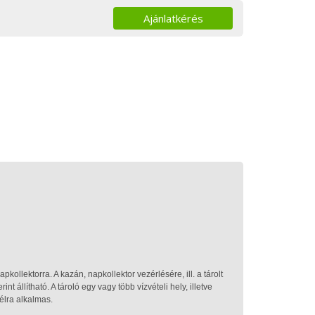
Ajánlatkérés
pkollektorra. A kazán, napkollektor vezérlésére, ill. a tárolt
 állítható. A tároló egy vagy több vízvételi hely, illetve
élra alkalmas.