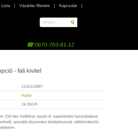
 Lista
Vásárlás Menete
Kapcsolat
☎:0670-703-81-12
ió - fali kivitel
2142113907
Hajdu
24.350 Ft
: 150 liter. Felfűtése, kazán ill. napkollektor használatával
erelhető, speciális tűzzománc tartálybevonat, váltóérintkezős
 védelem.