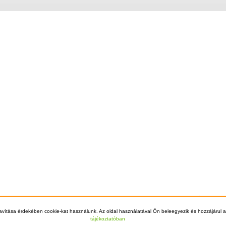
Főoldal
Szállítá
© 2012 - 2026 Kazán Kereső - +36-70-70
avítása érdekében cookie-kat használunk. Az oldal használatával Ön beleegyezik és hozzájárul a
tájékoztatóban