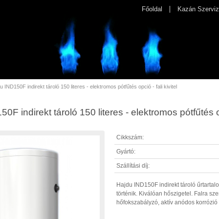
Főoldal
Kazán Szerviz
u IND150F indirekt tároló 150 literes - elektromos pótfűtés opció - fali kivitel
0F indirekt tároló 150 literes - elektromos pótfűtés opc
Cikkszám:
Gyártó:
Szállítási díj:
Hajdu IND150F indirekt tároló űrtartalom
történik. Kiválóan hőszigetel. Falra sz
hőfokszabályzó, aktív anódos korrózió