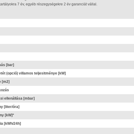
tartályokra 7 év, egyéb részegységekre 2 év garanciát vállal.
ás [bar]
tét (opció) villamos teljesitménye [kW]
e [m2]
kozás
i ellenállása [mbar]
y [liter/óra]
ény [kW]*
ia [kWh/24h]