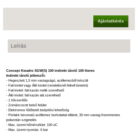
Ajánlatkérés
Leírás
Concept Kwadro SGW(S) 100 indirekt tároló 100 literes
Indirekt tároló jellemzői:
- Hegesztett 1,5 mm vastagságú, acéllemezből készült
- Fali kivitel vagy Álló kivitel (rendelésnél felkell tüntetni)
- Fali kivitel: fali kazán mellé szerelhető
- Álló kivitel: fali kazán alá szerelhető
- 1 hőcserélős
- Zománcozott belső felület
- Elektromos fűtőbetét beépítési lehetőség
- Porlakk bevonatú acéllemez burkolattal ellátott, 30 mm vastag freonmentes
poliuretán szigetelés
- Max. üzemi hőmérséklet: 100 oC
- Max. üzemi nyomás: 6 bar