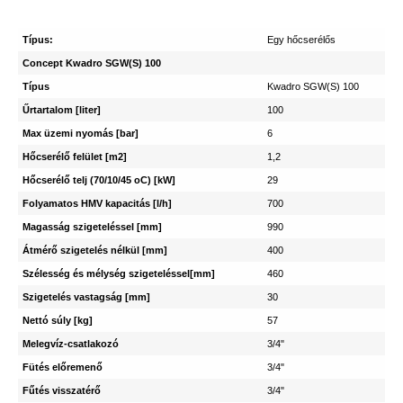
Típus:
Egy hőcserélős
Concept Kwadro SGW(S) 100
Típus
Kwadro SGW(S) 100
Űrtartalom [liter]
100
Max üzemi nyomás [bar]
6
Hőcserélő felület [m2]
1,2
Hőcserélő telj (70/10/45 oC) [kW]
29
Folyamatos HMV kapacitás [l/h]
700
Magasság szigeteléssel [mm]
990
Átmérő szigetelés nélkül [mm]
400
Szélesség és mélység szigeteléssel[mm]
460
Szigetelés vastagság [mm]
30
Nettó súly [kg]
57
Melegvíz-csatlakozó
3/4"
Fütés előremenő
3/4"
Fűtés visszatérő
3/4"