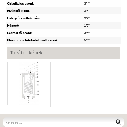
Cirkulációs csonk
3/4"
Érzékelő csonk
3/8"
Hidegvíz csatlakozása
3/4"
Hőmérő
1/2"
Leeresztő csonk
3/4"
Elektromos fűtőbetét csatl. csonk
5/4"
További képek