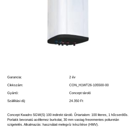
Garancia:
2 év
Cikkszám:
CON_H1WT26-105500-00
Gyártó:
Concept tároló
Szállítási díj:
24.350 Ft
Concept Kwadro SGW(S) 100 indirekt tároló. Űrtartalom: 100 literes, 1 hőcserélős.
Porlakk bevonatú acéllemez burkolat, 30 mm vastag freonmentes poliuretán
szigetelés. Alkalmazás: használati melegvíz készítése (HMV).