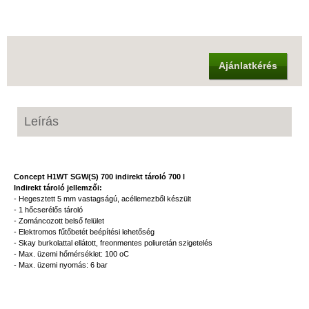
Ajánlatkérés
Leírás
Concept H1WT SGW(S) 700 indirekt tároló 700 l
Indirekt tároló jellemzői:
- Hegesztett 5 mm vastagságú, acéllemezből készült
- 1 hőcserélős tároló
- Zománcozott belső felület
- Elektromos fűtőbetét beépítési lehetőség
- Skay burkolattal ellátott, freonmentes poliuretán szigetelés
- Max. üzemi hőmérséklet: 100 oC
- Max. üzemi nyomás: 6 bar