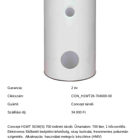
Garancia:
2 év
Cikkszám:
CON_H1WT26-704000-00
Gyártó:
Concept tároló
Szállítási díj:
34.000 Ft
Concept H1WT SGW(S) 700 indirekt tároló. Űrtartalom: 700 liter, 1 hőcserélős.
Elektromos fűtőbetét beépítési lehetőség, skay burkolat, freonmentes poliuretán
szigetelés. Alkalmazás: használati melegvíz készítése (HMV)