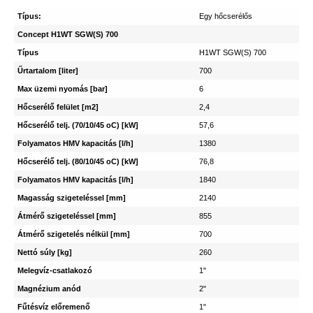
Típus:
Egy hőcserélős
Concept H1WT SGW(S) 700
Típus
H1WT SGW(S) 700
Űrtartalom [liter]
700
Max üzemi nyomás [bar]
6
Hőcserélő felület [m2]
2,4
Hőcserélő telj. (70/10/45 oC) [kW]
57,6
Folyamatos HMV kapacitás [l/h]
1380
Hőcserélő telj. (80/10/45 oC) [kW]
76,8
Folyamatos HMV kapacitás [l/h]
1840
Magasság szigeteléssel [mm]
2140
Átmérő szigeteléssel [mm]
855
Átmérő szigetelés nélkül [mm]
700
Nettó súly [kg]
260
Melegvíz-csatlakozó
1"
Magnézium anód
2"
Fűtésvíz előremenő
1"