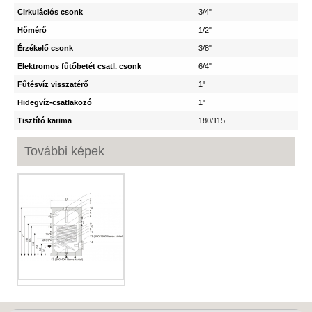
Cirkulációs csonk
3/4"
Hőmérő
1/2"
Érzékelő csonk
3/8"
Elektromos fűtőbetét csatl. csonk
6/4"
Fűtésvíz visszatérő
1"
Hidegvíz-csatlakozó
1"
Tisztító karima
180/115
További képek