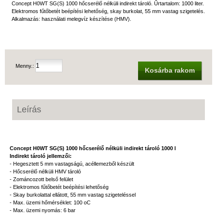
Concept H0WT SG(S) 1000 hőcserélő nélküli indirekt tároló. Űrtartalom: 1000 liter.
Elektromos fűtőbetét beépítési lehetőség, skay burkolat, 55 mm vastag szigetelés.
Alkalmazás: használati melegvíz készítése (HMV).
Menny.:
Kosárba rakom
Leírás
Concept H0WT SG(S) 1000 hőcserélő nélküli indirekt tároló 1000 l
Indirekt tároló jellemzői:
- Hegesztett 5 mm vastagságú, acéllemezből készült
- Hőcserélő nélküli HMV tároló
- Zománcozott belső felület
- Elektromos fűtőbetét beépítési lehetőség
- Skay burkolattal ellátott, 55 mm vastag szigeteléssel
- Max. üzemi hőmérséklet: 100 oC
- Max. üzemi nyomás: 6 bar