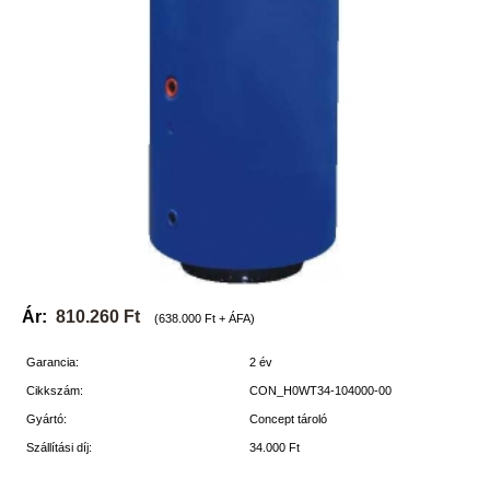
Ár:
810.260 Ft
(638.000 Ft + ÁFA)
Garancia:
2 év
Cikkszám:
CON_H0WT34-104000-00
Gyártó:
Concept tároló
Szállítási díj:
34.000 Ft