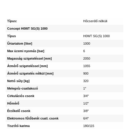
Típus:
Hőcserélő nélküli
Concept H0WT SG(S) 1000
Típus
H0WT SG(S) 1000
Űrtartalom [liter]
1000
Max üzemi nyomás [bar]
6
Magasság szigeteléssel [mm]
2050
Átmérő szigeteléssel [mm]
1055
Átmérő szigetelés nélkül [mm]
900
Nettó súly [kg]
320
Melegvíz-csatlakozó
1"
Cirkulációs csonk
3/4"
Hőmérő
1/2"
Érzékelő csonk
3/8"
Elektromos fűtőbetét csatl. csonk
6/4"
Tisztító karima
180/115