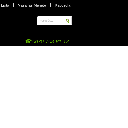
 Lista
Vásárlás Menete
Kapcsolat
☎:0670-703-81-12