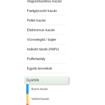
Vegyestüzelésű kazán
Faelgázosító kazán
Pellet kazán
Elektromos kazán
Vízmelegító / bojler
Indirekt tároló (HMV)
Puffertartály
Egyéb termékek
Gyártók
Bosch kazán
Vaillant kazán