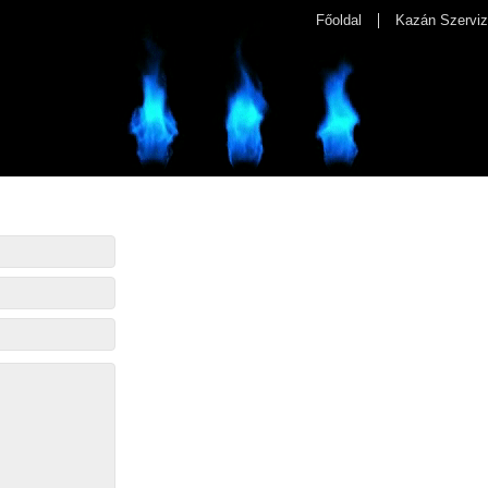
Főoldal
Kazán Szerviz