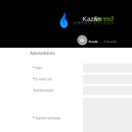
Kazán
Kosár
0 árucikk
Ajánlatkérés
*
Név:
*
E-mail cím:
Telefonszám:
*
Ajánlat szövege: