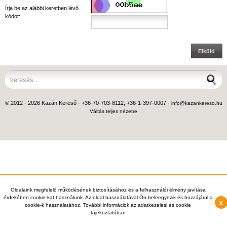
Írja be az alábbi keretben lévő
kódot:
Elküld
© 2012 - 2026 Kazán Kereső - +36-70-703-8112, +36-1-397-0007 -
info@kazankereso.hu
Váltás teljes nézetre
Oldalaink megfelelő működésének biztosításához és a felhasználói élmény javítása
érdekében cookie-kat használunk. Az oldal használatával Ön beleegyezik és hozzájárul a
x
cookie-k használatához. További információk az adatkezelési és cookie
tájékoztatóban