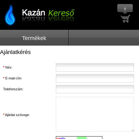
0
Termékek
Ajánlatkérés
*
Név:
*
E-mail cím:
Telefonszám:
*
Ajánlat szövege: