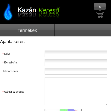
0
Termékek
Ajánlatkérés
*
Név:
*
E-mail cím:
Telefonszám:
*
Ajánlat szövege: