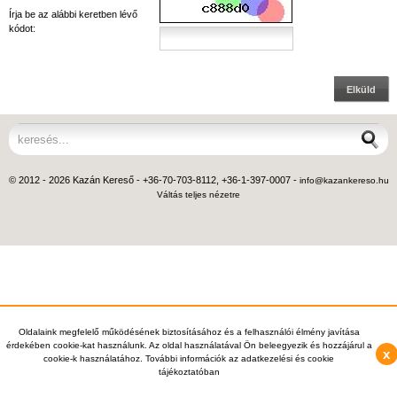
Írja be az alábbi keretben lévő
kódot:
Elküld
© 2012 - 2026 Kazán Kereső - +36-70-703-8112, +36-1-397-0007 -
info@kazankereso.hu
Váltás teljes nézetre
Oldalaink megfelelő működésének biztosításához és a felhasználói élmény javítása
érdekében cookie-kat használunk. Az oldal használatával Ön beleegyezik és hozzájárul a
x
cookie-k használatához. További információk az adatkezelési és cookie
tájékoztatóban